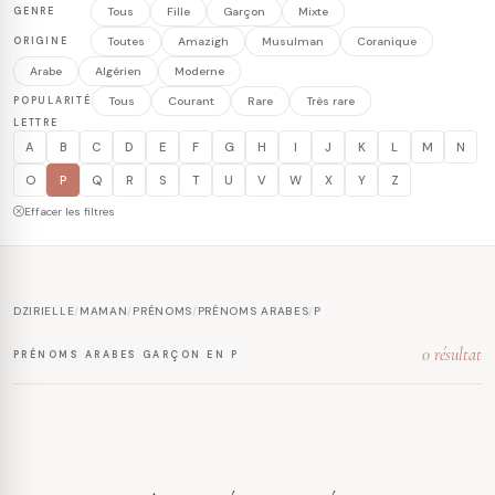
GENRE
Tous
Fille
Garçon
Mixte
ORIGINE
Toutes
Amazigh
Musulman
Coranique
Arabe
Algérien
Moderne
POPULARITÉ
Tous
Courant
Rare
Très rare
LETTRE
A
B
C
D
E
F
G
H
I
J
K
L
M
N
O
P
Q
R
S
T
U
V
W
X
Y
Z
Effacer les filtres
DZIRIELLE
/
MAMAN
/
PRÉNOMS
/
PRÉNOMS ARABES
/
P
0 résultat
PRÉNOMS ARABES GARÇON EN P