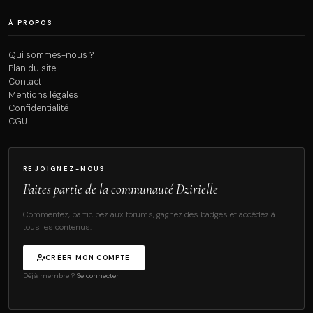
À PROPOS
Qui sommes-nous ?
Plan du site
Contact
Mentions légales
Confidentialité
CGU
REJOIGNEZ-NOUS
Faites partie de la communauté Dzirielle
Commentez, participez aux forums, gagnez des badges et accédez à
tous les contenus.
CRÉER MON COMPTE
Déjà membre ?
Se connecter