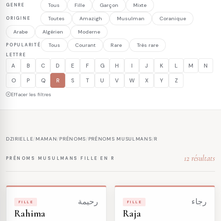
GENRE
Tous
Fille
Garçon
Mixte
ORIGINE
Toutes
Amazigh
Musulman
Coranique
Arabe
Algérien
Moderne
POPULARITÉ
Tous
Courant
Rare
Très rare
LETTRE
A
B
C
D
E
F
G
H
I
J
K
L
M
N
O
P
Q
R
S
T
U
V
W
X
Y
Z
Effacer les filtres
DZIRIELLE
/
MAMAN
/
PRÉNOMS
/
PRÉNOMS MUSULMANS
/
R
12 résultats
PRÉNOMS MUSULMANS FILLE EN R
رجاء
رحيمة
FILLE
FILLE
Rahima
Raja