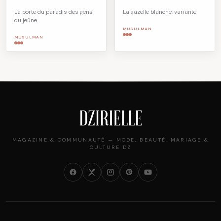
La porte du paradis des gens
La gazelle blanche, variante
du jeûne
MUSULMAN
MUSULMAN
MAGAZINE & COMMUNAUTÉ — MODE, BEAUTÉ, MARIAGE &
CULTURE DZ