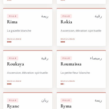
رقية
ريمة
FILLE
FILLE
Rima
Rokia
La gazelle blanche
Ascension, élévation spirituelle
MUSULMAN
MUSULMAN
رميصاء
رقية
FILLE
FILLE
Roukaya
Roumaïssa
Ascension, élévation spirituelle
La petite fleur blanche
MUSULMAN
MUSULMAN
ريمة
ريان
FILLE
FILLE
Ryane
Ryma