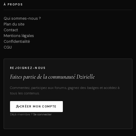
À PROPOS
Qui sommes-nous ?
Plan du site
Contact
Mentions légales
Confidentialité
CGU
REJOIGNEZ-NOUS
Faites partie de la communauté Dzirielle
Commentez, participez aux forums, gagnez des badges et accédez à
tous les contenus.
CRÉER MON COMPTE
Déjà membre ?
Se connecter