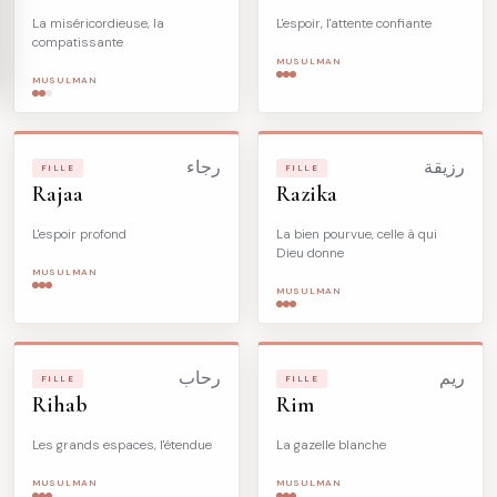
La miséricordieuse, la
L'espoir, l'attente confiante
compatissante
MUSULMAN
MUSULMAN
رزيقة
رجاء
FILLE
FILLE
Rajaa
Razika
L'espoir profond
La bien pourvue, celle à qui
Dieu donne
MUSULMAN
MUSULMAN
ريم
رحاب
FILLE
FILLE
Rihab
Rim
Les grands espaces, l'étendue
La gazelle blanche
MUSULMAN
MUSULMAN