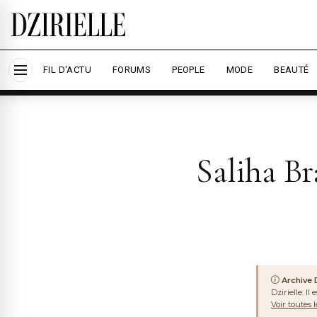
Nous utilisons des cookies pour améliorer votre
savoir plus
ARCHIVE
DZIRIYA
Accepter tout
Per
FIL D'ACTU
FORUMS
PEOPLE
MODE
BEAUTÉ
Saliha B
Archive D
Dzirielle. I
Voir toutes 