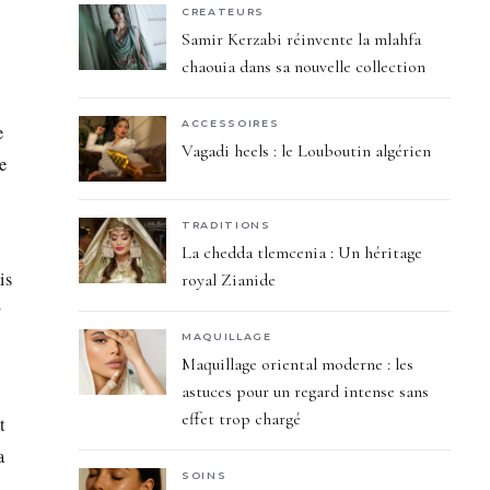
CREATEURS
Samir Kerzabi réinvente la mlahfa
chaouia dans sa nouvelle collection
ACCESSOIRES
e
Vagadi heels : le Louboutin algérien
re
TRADITIONS
La chedda tlemcenia : Un héritage
is
royal Zianide
r
MAQUILLAGE
Maquillage oriental moderne : les
astuces pour un regard intense sans
effet trop chargé
t
a
SOINS