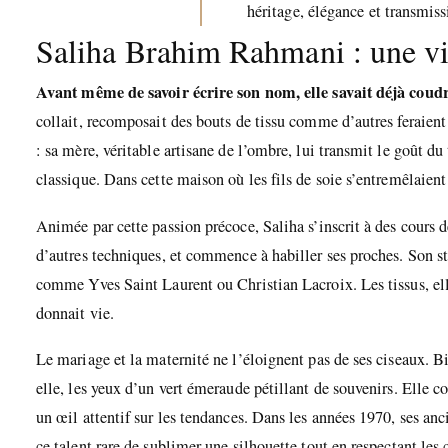
héritage, élégance et transmiss
Saliha Brahim Rahmani : une vie
Avant même de savoir écrire son nom, elle savait déjà coudr
collait, recomposait des bouts de tissu comme d’autres feraient 
: sa mère, véritable artisane de l’ombre, lui transmit le goût du t
classique. Dans cette maison où les fils de soie s’entremêlaient a
Animée par cette passion précoce, Saliha s’inscrit à des cours 
d’autres techniques, et commence à habiller ses proches. Son sty
comme Yves Saint Laurent ou Christian Lacroix. Les tissus, elle 
donnait vie.
Le mariage et la maternité ne l’éloignent pas de ses ciseaux. 
elle, les yeux d’un vert émeraude pétillant de souvenirs. Elle 
un œil attentif sur les tendances. Dans les années 1970, ses anc
ce talent rare de sublimer une silhouette tout en respectant les 