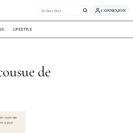
CONNEXION
OIRE DU WEB ALGÉRIEN
SO
LIFESTYLE
cousue de
cien nom de
re à jour.