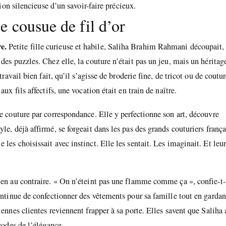
ion silencieuse d’un savoir-faire précieux.
 cousue de fil d’or
e.
Petite fille curieuse et habile, Saliha Brahim Rahmani découpait,
des puzzles. Chez elle, la couture n’était pas un jeu, mais un héritag
ravail bien fait, qu’il s’agisse de broderie fine, de tricot ou de coutu
ux fils affectifs, une vocation était en train de naître.
de couture par correspondance. Elle y perfectionne son art, découvre
le, déjà affirmé, se forgeait dans les pas des grands couturiers frança
les choisissait avec instinct. Elle les sentait. Les imaginait. Et leu
Bien au contraire. « On n’éteint pas une flamme comme ça », confie-t-
continue de confectionner des vêtements pour sa famille tout en gardan
iennes clientes reviennent frapper à sa porte. Elles savent que Saliha 
codes de l’élégance.