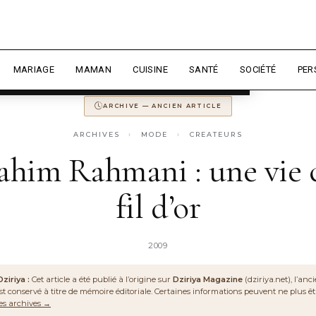
 expérience et mesurer l'audience.
En
 MAGAZINE
ANCIENNEMENT
DZIRIYA.NET
CONSERVÉ POUR LA MÉM
sonnaliser
MARIAGE
MAMAN
CUISINE
SANTÉ
SOCIÉTÉ
PER
ARCHIVE — ANCIEN ARTICLE
ARCHIVES
›
MODE
›
CREATEURS
rahim Rahmani : une vie 
fil d’or
2009
ziriya :
Cet article a été publié à l’origine sur
Dziriya Magazine
(dziriya.net), l’an
l est conservé à titre de mémoire éditoriale. Certaines informations peuvent ne plus êt
les archives →